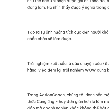
như thế nào khi nhận được ghi chú nhỏ đó, 
đang làm. Họ nhìn thấy được ý nghĩa trong 
Tạo ra sự ảnh hưởng tích cực đến người khác
chắc chắn sẽ làm được.
Trải nghiệm xuất sắc là câu chuyện của kế
hàng, việc đem lại trải nghiệm WOW cũng k
Trong ActionCoach, chúng tôi dành hẳn mộ
thức Cung ứng – hay đơn giản hơn là làm m
đáo mà doanh nghiệp khác không thể bắt 