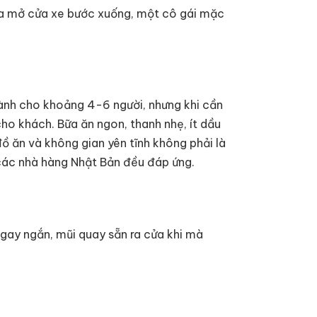
 vừa mở cửa xe bước xuống, một cô gái mặc
ành cho khoảng 4-6 người, nhưng khi cần
o khách. Bữa ăn ngon, thanh nhẹ, ít dầu
ồ ăn và không gian yên tĩnh không phải là
 các nhà hàng Nhật Bản đều đáp ứng.
ngay ngắn, mũi quay sẵn ra cửa khi mà