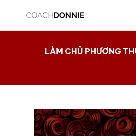
Skip
Điều
to
hướng
content
bài
viết
LÀM CHỦ PHƯƠNG THỨ