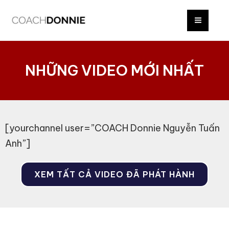
Skip
MAI
to
MEN
content
NHỮNG VIDEO MỚI NHẤT
[yourchannel user=”COACH Donnie Nguyễn Tuấn
Anh”]
XEM TẤT CẢ VIDEO ĐÃ PHÁT HÀNH