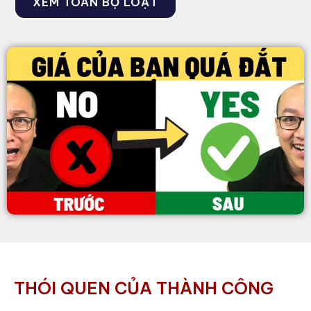
XEM TOÀN BỘ LOẠT
THÓI QUEN CỦA THÀNH CÔNG