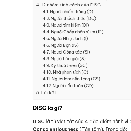
12 nhóm tính cách của DISC
Người chiến thắng (D)
Người thách thức (DC)
Người tìm kiếm (DI)
Người Chấp nhận rủi ro (ID)
Người Nhiệt tình (I)
Người Bạn (IS)
Người Cộng tác (SI)
Người hòa giải (S)
Kỹ thuật viên (SC)
Nhà phân tích (C)
Người làm nền tảng (CS)
Người cầu toàn (CD)
Lời kết
DISC là gì?
DISC
là từ viết tắt của 4 đặc điểm hành 
Conscientiousness
(Tận tâm). Trong đó: