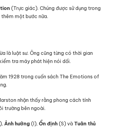
ition
(Trực giác). Chúng được sử dụng trong
ến thêm một bước nữa.
ừa là luật sư. Ông cũng từng có thời gian
kiểm tra máy phát hiện nói dối.
ăm 1928 trong cuốn sách The Emotions of
ung.
Marston nhận thấy rằng phong cách tính
ôi trường bên ngoài.
),
Ảnh hưởng
(I),
Ổn định
(S) và
Tuân thủ