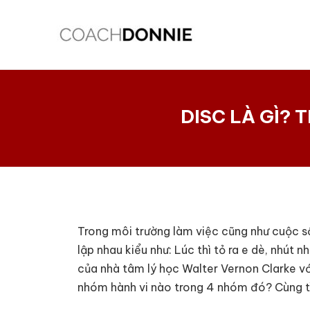
Skip
Điều
to
hướng
content
bài
viết
DISC LÀ GÌ? 
Trong môi trường làm việc cũng như cuộc số
lập nhau kiểu như: Lúc thì tỏ ra e dè, nhút 
của nhà tâm lý học Walter Vernon Clarke vớ
nhóm hành vi nào trong 4 nhóm đó? Cùng t