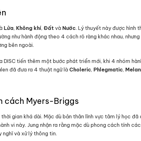
ên
là
Lửa
,
Không khí
,
Đất
và
Nước
. Lý thuyết này được hình
ờng như hành động theo 4 cách rõ ràng khác nhau, nhưng t
ờng bên ngoài.
a DISC tiến thêm một bước phát triển mới, khi 4 nhóm hà
alen đã đưa ra 4 thuật ngữ là
Choleric
,
Phlegmatic
,
Melan
ính cách Myers-Briggs
thời gian khá dài. Mặc dù bản thân lĩnh vực tâm lý học đã 
hành vi này. Jung nhận ra rằng mặc dù phong cách tính cách
 nghĩ và xử lý thông tin.