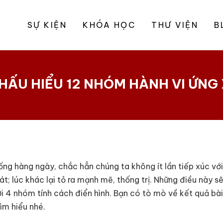
SỰ KIỆN
KHÓA HỌC
THƯ VIỆN
B
THẤU HIỂU 12 NHÓM HÀNH VI ỨNG
ng hàng ngày, chắc hẳn chúng ta không ít lần tiếp xúc với
nhát; lúc khác lại tỏ ra mạnh mẽ, thống trị. Những điều này
i 4 nhóm tính cách điển hình. Bạn có tò mò về kết quả bà
ìm hiểu nhé.