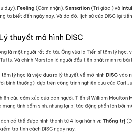
ư duy),
Feeling
(Cảm nhận),
Sensation
(Tri giác ) và
Intu
g ta biết đến ngày nay. Và do đó, lịch sử của DISC lại ti
Lý thuyết mô hình DISC
 là một người rất đa tài. Ông vừa là Tiến sĩ tâm lý học, v
ufts. Và chính Marston là người đầu tiên phát minh ra bài 
tâm lý học là việc đưa ra lý thuyết về mô hình
DISC
vào n
 bình thường), dựa trên công trình nghiên cứu của Carl J
hiên cứu cảm xúc của con người, Tiến sĩ William Moulton 
 mang tính bẩm sinh, nhưng lại bị tác động phần lớn bởi m
ách có thể được hình thành từ 4 loại hành vi:
Thống trị
(D
kiểm tra tính cách DISC ngày nay.