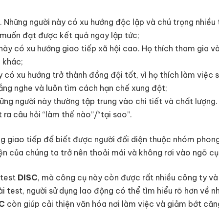
. Những người này có xu hướng độc lập và chú trọng nhiều 
 muốn đạt được kết quả ngay lập tức;
này có xu hướng giao tiếp xã hội cao. Họ thích tham gia v
 khác;
có xu hướng trở thành đồng đội tốt, vì họ thích làm việc 
lắng nghe và luôn tìm cách hạn chế xung đột;
ững người này thường tập trung vào chi tiết và chất lượng.
 ra câu hỏi “làm thế nào”/“tại sao”.
g giao tiếp để biết được người đối diện thuộc nhóm phong
ện của chúng ta trở nên thoải mái và không rơi vào ngõ cụ
 test
DISC
, mà công cụ này còn được rất nhiều công ty v
ài test, người sử dụng lao động có thể tìm hiểu rõ hơn về 
C
còn giúp cải thiện văn hóa nơi làm việc và giảm bớt căn