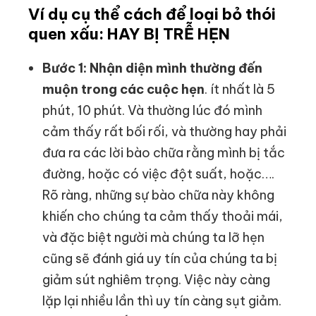
Ví dụ cụ thể cách để loại bỏ thói
quen xấu: HAY BỊ TRỄ HẸN
Bước 1: Nhận diện mình thường đến
muộn trong các cuộc hẹn
. ít nhất là 5
phút, 10 phút. Và thường lúc đó mình
cảm thấy rất bối rối, và thường hay phải
đưa ra các lời bào chữa rằng mình bị tắc
đường, hoặc có việc đột suất, hoặc….
Rõ ràng, những sự bào chữa này không
khiến cho chúng ta cảm thấy thoải mái,
và đặc biệt người mà chúng ta lỡ hẹn
cũng sẽ đánh giá uy tín của chúng ta bị
giảm sút nghiêm trọng. Việc này càng
lặp lại nhiều lần thì uy tín càng sụt giảm.