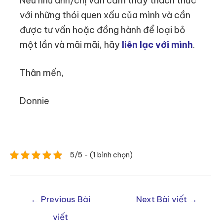
Nếu như anh/chị vẫn cảm thấy thách thức
với những thói quen xấu của mình và cần
được tư vấn hoặc đồng hành để loại bỏ
một lần và mãi mãi, hãy
liên lạc với mình
.
Thân mến,
Donnie
5/5 - (1 bình chọn)
←
Previous Bài
Next Bài viết
→
viết