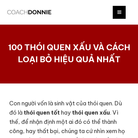
Skip
Điều
MAI
to
hướng
MEN
content
bài
viết
100 THÓI QUEN XẤU VÀ CÁCH
LOẠI BỎ HIỆU QUẢ NHẤT
Con người vốn là sinh vật của thói quen. Dù
đó là
thói quen tốt
hay
thói quen xấu
. Vì
thế, để nhận định một ai đó có thể thành
công, hay thất bại, chúng ta cứ nhìn xem họ